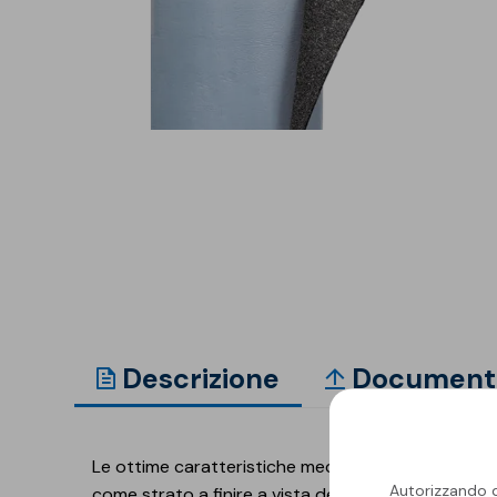
Isolanti per
sottopavimento
Sigillanti e Adesivi
Genio Civile
Sigillanti
Membrane Bituminose
Adesivi e Colle
Membrane Sintetiche
Schiume
Descrizione
Document
Le ottime caratteristiche meccaniche, di stabilità 
Autorizzando qu
come strato a finire a vista dell'elemento di ten