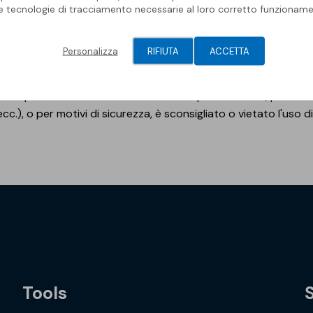
le tecnologie di tracciamento necessarie al loro corretto funzioname
 tetti in genere, sistemi di copertura dove sia richiesta una s
Personalizza
RIFIUTA
ACCETTA
ve si debba fare barriera all'acqua.
to è particolarmente indicato in tutti quei casi in cui, per le c
ecc.), o per motivi di sicurezza, è sconsigliato o vietato l'uso d
Tools