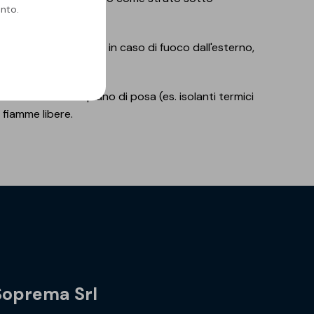
nto.
pecifica prestazione in caso di fuoco dall'esterno,
aratteristiche del piano di posa (es. isolanti termici
i fiamme libere.
Soprema Srl