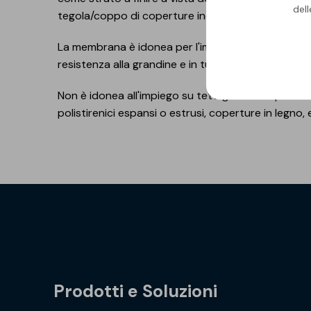
del
tegola/coppo di coperture inclinate.
La membrana è idonea per l'impermeabilizzazione di
resistenza alla grandine e in tutte le situazioni do
Non è idonea all'impiego su tetti giardino. Il prodot
polistirenici espansi o estrusi, coperture in legno, 
Prodotti e Soluzioni