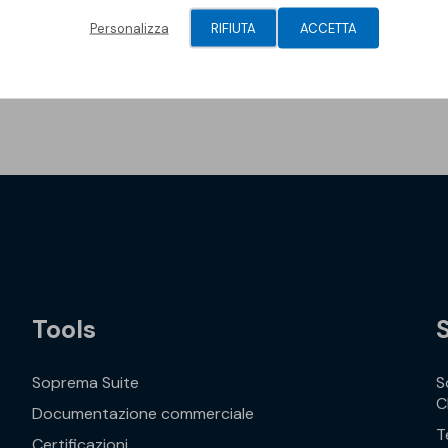
e, la rettilineità, l'uniformità dimensionale e superficiale so
Personalizza
RIFIUTA
ACCETTA
iore è rivestita con un foglio di rame goffrato. La superficie in
Tools
Soprema Suite
S
C
Documentazione commerciale
T
Certificazioni