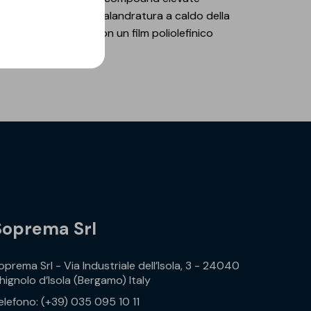
no ottenute mediante calandratura a caldo della
feriore è rivestita con un film poliolefinico
Soprema Srl
oprema Srl - Via Industriale dell’Isola, 3 - 24040
hignolo d’Isola (Bergamo) Italy
elefono: (+39) 035 095 10 11