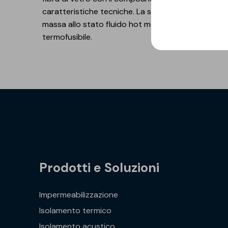
caratteristiche tecniche. La sagomatura delle lastr
massa allo stato fluido hot melt. La superficie super
termofusibile.
Prodotti e Soluzioni
Impermeabilizzazione
Isolamento termico
Isolamento acustico