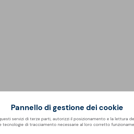
Rifa
Impe
Pro
Ris
Oper
Mate
Com
Barr
Geni
Spaz
Piscine
Gall
Pis
Modu
Membrane Sopremapool
Man
Sol
Solu
Accessori
Oper
Pont
azione
Vantaggi
Campo di a
Pannello di gestione dei cookie
esti servizi di terze parti, autorizzi il posizionamento e la lettura de
le tecnologie di tracciamento necessarie al loro corretto funzioname
n bitume modificato elastomerico (SBS), prodotta industria
 a base di bitume distillato modificato con polimeri elastome