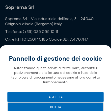
Soprema Srl
Soprema Srl - Via Industriale dell’Isola, 3 - 24040
Chignolo d’Isola (Bergamo) Italy
Telefono: (+39) 035 095 10 11
C.F. e P.I. IT01250140165 Codice SDI: A4707H7
Privacy Policy
Pannello di gestione dei cookie
Autorizzando questi servizi di terze parti, autorizzi il
posizionamento e la lettura dei cookie e l'uso delle
tecnologie di tracciamento necessarie al loro corretto
funzionamento.
Soprema 2026
ACCETTA
RIFIUTA