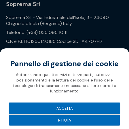
Soprema Srl
Soprema Srl - Via Industriale dell’Isola, 3 - 24040
Chignolo d’Isola (Bergamo) Italy
Telefono: (+39) 035 095 10 11
C.F. e P.I. IT01250140165 Codice SDI: A4707H7
Privacy Policy
Pannello di gestione dei cookie
Autorizzando questi servizi di terze parti, autorizzi il
posizionamento e la lettura dei cookie e l'uso delle
tecnologie di tracciamento necessarie al loro corretto
funzionamento.
Soprema 2026
ACCETTA
RIFIUTA