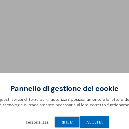
Rifa
Impe
Pro
Ris
Oper
Mate
Com
Barr
Geni
Spaz
Piscine
Gall
Pis
Modu
Membrane Sopremapool
Man
Sol
Solu
Accessori
Oper
Pont
Pannello di gestione dei cookie
azione
Campo di applicazione
esti servizi di terze parti, autorizzi il posizionamento e la lettura de
le tecnologie di tracciamento necessarie al loro corretto funzioname
 termo-acustico, con marcatura CE, conformi ai Criteri Ambienta
Personalizza
RIFIUTA
ACCETTA