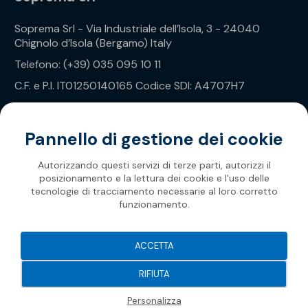
Soprema Srl - Via Industriale dell’Isola, 3 - 24040
Chignolo d’Isola (Bergamo) Italy
Telefono: (+39) 035 095 10 11
C.F. e P.I. IT01250140165 Codice SDI: A4707H7
Privacy Policy
Pannello di gestione dei cookie
Autorizzando questi servizi di terze parti, autorizzi il
posizionamento e la lettura dei cookie e l'uso delle
tecnologie di tracciamento necessarie al loro corretto
funzionamento.
Soprema 2026
ACCETTA
RIFIUTA
Personalizza