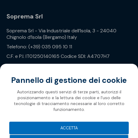
Soprema Srl
Soprema Srl - Via Industriale dell’Isola, 3 - 24040
Chignolo d’Isola (Bergamo) Italy
Telefono: (+39) 035 095 10 11
C.F. e P.I. IT01250140165 Codice SDI: A4707H7
Privacy Policy
Pannello di gestione dei cookie
Autorizzando questi servizi di terze parti, autorizzi il
posizionamento e la lettura dei cookie e l'uso delle
tecnologie di tracciamento necessarie al loro corretto
funzionamento.
Soprema 2026
ACCETTA