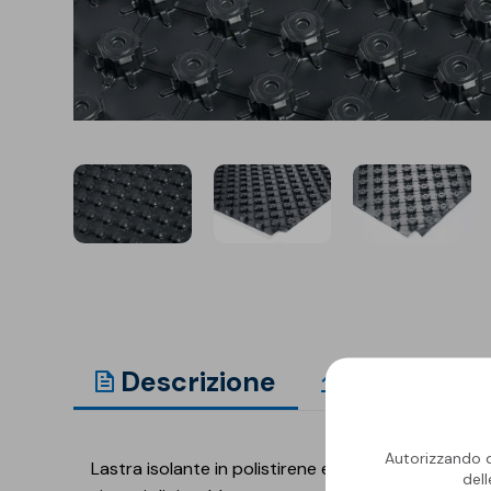
Isolanti per
sottopavimento
Sigillanti e Adesivi
Genio Civile
Sigillanti
Membrane Bituminose
Adesivi e Colle
Membrane Sintetiche
Schiume
Descrizione
Document
Autorizzando qu
Lastra isolante in polistirene espanso sinterizzat
del