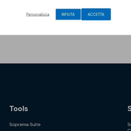
rme alla norma UNI EN 13163.
Personalizza
RIFIUTA
ACCETTA
i riscaldamento radiante
Tools
Soprema Suite
S
C