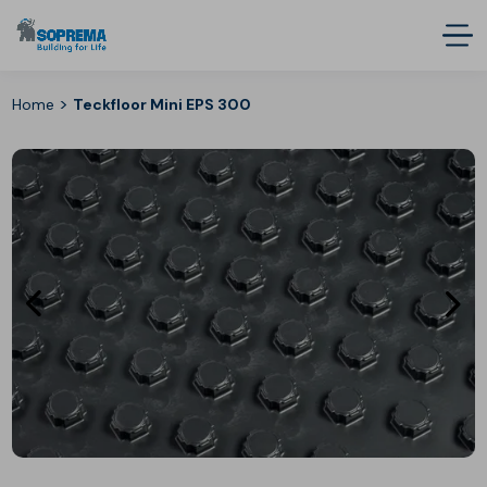
>
Home
Teckfloor Mini EPS 300
Eléments
E
précédent
s