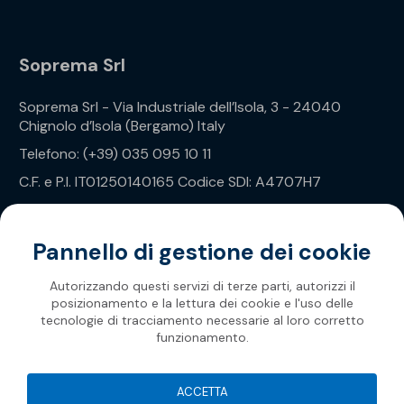
Soprema Srl
Soprema Srl - Via Industriale dell’Isola, 3 - 24040
Chignolo d’Isola (Bergamo) Italy
Telefono: (+39) 035 095 10 11
C.F. e P.I. IT01250140165 Codice SDI: A4707H7
Privacy Policy
Pannello di gestione dei cookie
Autorizzando questi servizi di terze parti, autorizzi il
posizionamento e la lettura dei cookie e l'uso delle
tecnologie di tracciamento necessarie al loro corretto
funzionamento.
Soprema 2026
ACCETTA