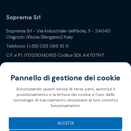
Soprema Srl
Soprema Srl - Via Industriale dell’Isola, 3 - 24040
Chignolo d’Isola (Bergamo) Italy
Telefono: (+39) 035 095 10 11
C.F. e P.I. IT01250140165 Codice SDI: A4707H7
Privacy Policy
Pannello di gestione dei cookie
Autorizzando questi servizi di terze parti, autorizzi il
posizionamento e la lettura dei cookie e l'uso delle
tecnologie di tracciamento necessarie al loro corretto
funzionamento.
Soprema 2026
ACCETTA