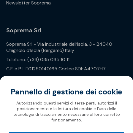
Newsletter Soprema
Soprema Srl
Soprema Srl - Via Industriale dell’Isola, 3 - 24040
Chignolo d’Isola (Bergamo) Italy
Telefono: (+39) 035 095 10 11
C.F. e P.I. IT01250140165 Codice SDI: A4707H7
Privacy Policy
Pannello di gestione dei cookie
Autorizzando questi servizi di terze parti, autorizzi il
posizionamento e la lettura dei cookie e l'uso delle
tecnologie di tracciamento necessarie al loro corretto
funzionamento.
Soprema 2026