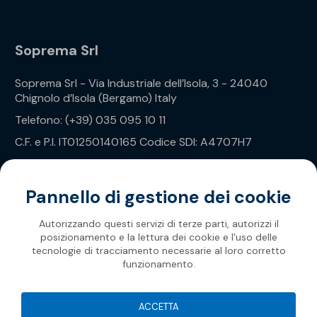
Soprema Srl
Soprema Srl - Via Industriale dell’Isola, 3 - 24040
Chignolo d’Isola (Bergamo) Italy
Telefono: (+39) 035 095 10 11
C.F. e P.I. IT01250140165 Codice SDI: A4707H7
Privacy Policy
Pannello di gestione dei cookie
Autorizzando questi servizi di terze parti, autorizzi il
posizionamento e la lettura dei cookie e l'uso delle
tecnologie di tracciamento necessarie al loro corretto
funzionamento.
Soprema 2026
ACCETTA