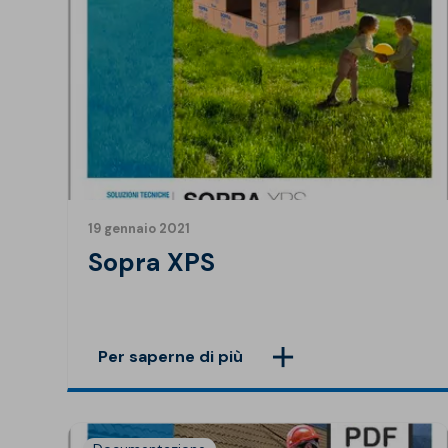
Isolanti per
sottopavimento
Sigillanti e Adesivi
Genio Civile
Sigillanti
Membrane Bituminose
Adesivi e Colle
Membrane Sintetiche
Schiume
19 gennaio 2021
Sopra XPS
Per saperne di più