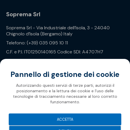
Soprema Srl
Soprema Srl - Via Industriale dell’Isola, 3 - 24040
Chignolo d’Isola (Bergamo) Italy
Telefono: (+39) 035 095 10 11
C.F. e P.I. IT01250140165 Codice SDI: A4707H7
Privacy Policy
Pannello di gestione dei cookie
Autorizzando questi servizi di terze parti, autorizzi il
posizionamento e la lettura dei cookie e l'uso delle
tecnologie di tracciamento necessarie al loro corretto
funzionamento.
Soprema 2026
ACCETTA