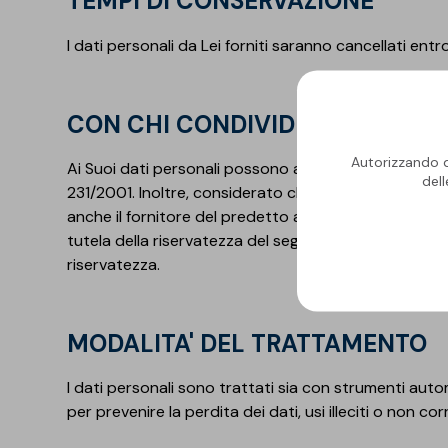
TEMPI DI CONSERVAZIONE
I dati personali da Lei forniti saranno cancellati entr
CON CHI CONDIVIDIAMO I DATI
Autorizzando qu
Ai Suoi dati personali possono avere accesso i dipend
del
231/2001. Inoltre, considerato che le segnalazioni W
anche il fornitore del predetto applicativo, nominato 
tutela della riservatezza del segnalante di cui alla L.
riservatezza.
MODALITA' DEL TRATTAMENTO
I dati personali sono trattati sia con strumenti auto
per prevenire la perdita dei dati, usi illeciti o non co