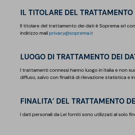
Isolanti per
IL TITOLARE DEL TRATTAMENTO
sottopavimento
Il titolare del trattamento dei dati è Soprema srl con
Sigillanti e Adesivi
Genio Civile
indirizzo mail
privacy@soprema.it
Sigillanti
Membrane Bituminose
Adesivi e Colle
Membrane Sintetiche
LUOGO DI TRATTAMENTO DEI DA
Schiume
I trattamenti connessi hanno luogo in Italia e non su
diffuso, salvo con finalità di rilevazione statistica 
FINALITA’ DEL TRATTAMENTO DE
I dati personali da Lei forniti sono utilizzati al solo 