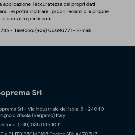
a applicazione, l'accuratezza dei propri dati
era, Lei potrà inoltrare i propri reclami o le proprie
i di contatto pertinenti:
3785 - Telefono: (+39) 06.696771 - E-mail:
Soprema Srl
oprema Srl - Via Industriale dell’Isola, 3 - 24040
hignolo d’Isola (Bergamo) Italy
elefono: (+39) 035 095 10 11
.F. e P.I. IT01250140165 Codice SDI: A4707H7