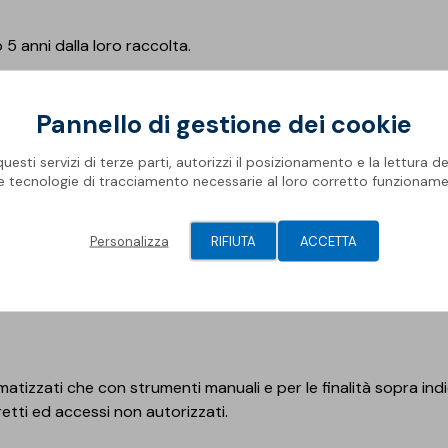
o 5 anni dalla loro raccolta.
Pannello di gestione dei cookie
 RACCOLTI
esti servizi di terze parti, autorizzi il posizionamento e la lettura de
enti incaricati dell’istruttoria delle segnalazioni Whistleblowi
le tecnologie di tracciamento necessarie al loro corretto funzioname
histleblowing vengono inoltrate tramite il software My Whistle
all’uopo responsabile del trattamento ai sensi dell’art. 28 del 
 179/2017, la condivisione dei Suoi dati personali sarà limitata a
Personalizza
RIFIUTA
ACCETTA
matizzati che con strumenti manuali e per le finalità sopra in
rretti ed accessi non autorizzati.