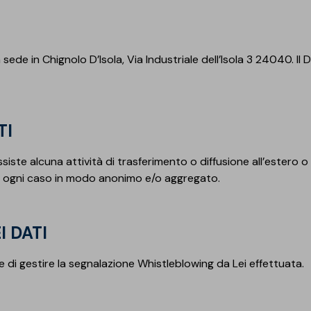
Rifa
Impe
Pro
Ris
Oper
Mate
Com
Barr
Geni
Spaz
 sede in Chignolo D’Isola, Via Industriale dell’Isola 3 24040. Il
Piscine
Gall
Pis
Modu
Membrane Sopremapool
Man
Sol
Solu
Accessori
Oper
TI
Pont
ssiste alcuna attività di trasferimento o diffusione all’estero
e in ogni caso in modo anonimo e/o aggregato.
I DATI
fine di gestire la segnalazione Whistleblowing da Lei effettuata.