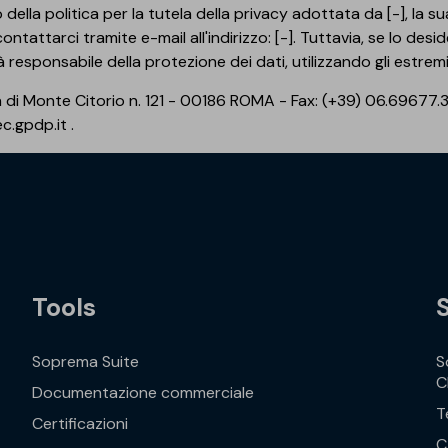
ella politica per la tutela della privacy adottata da [-], la su
ontattarci tramite e-mail all'indirizzo: [-]. Tuttavia, se lo desid
ità responsabile della protezione dei dati, utilizzando gli estrem
a di Monte Citorio n. 121 - 00186 ROMA - Fax: (+39) 06.69677.
.gpdp.it .
Tools
Soprema Suite
S
C
Documentazione commerciale
T
Certificazioni
C