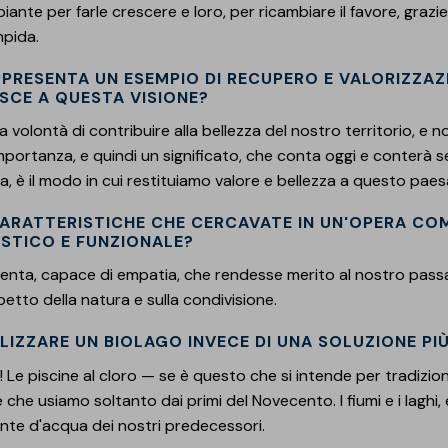
ante per farle crescere e loro, per ricambiare il favore, grazie
mpida.
PRESENTA UN ESEMPIO DI RECUPERO E VALORIZZAZI
SCE A QUESTA VISIONE?
a volontà di contribuire alla bellezza del nostro territorio, e
importanza, e quindi un significato, che conta oggi e conterà se
oria, è il modo in cui restituiamo valore e bellezza a questo paes
 CARATTERISTICHE CHE CERCAVATE IN UN'OPERA CO
ISTICO E FUNZIONALE?
lenta, capace di empatia, che rendesse merito al nostro pass
petto della natura e sulla condivisione.
LIZZARE UN BIOLAGO INVECE DI UNA SOLUZIONE PI
e! Le piscine al cloro — se è questo che si intende per tradizi
e che usiamo soltanto dai primi del Novecento. I fiumi e i laghi,
onte d'acqua dei nostri predecessori.