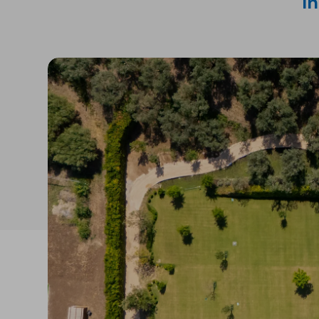
In
Isolanti per
sottopavimento
Sigillanti e Adesivi
Genio Civile
Sigillanti
Membrane Bituminose
Adesivi e Colle
Membrane Sintetiche
Schiume