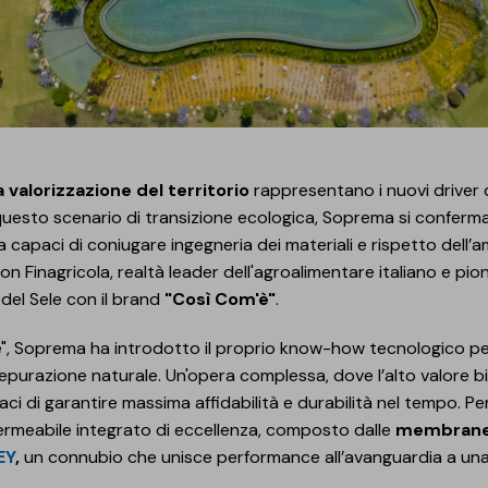
a valorizzazione del territorio
rappresentano i nuovi driver d
esto scenario di transizione ecologica, Soprema si conferma
 capaci di coniugare ingegneria dei materiali e rispetto dell’
n Finagricola, realtà leader dell'agroalimentare italiano e pionie
 del Sele con il brand
"Così Com'è"
.
'è", Soprema ha introdotto il proprio know-how tecnologico per
odepurazione naturale. Un'opera complessa, dove l’alto valore b
paci di garantire massima affidabilità e durabilità nel tempo. P
rmeabile integrato di eccellenza, composto dalle
membrane 
EY
,
un connubio che unisce performance all’avanguardia a una