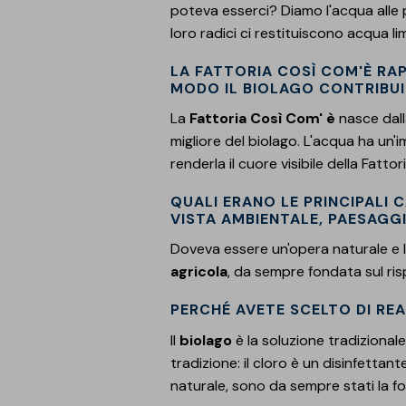
poteva esserci? Diamo l'acqua alle pi
loro radici ci restituiscono acqua li
LA FATTORIA COSÌ COM'È RAP
MODO IL BIOLAGO CONTRIBUI
La
Fattoria Così Com' è
nasce dall
migliore del biolago. L'acqua ha un'
renderla il cuore visibile della Fatt
QUALI ERANO LE PRINCIPALI
VISTA AMBIENTALE, PAESAGG
Doveva essere un'opera naturale e 
agricola
, da sempre fondata sul ris
PERCHÉ AVETE SCELTO DI REA
Il
biolago
è la soluzione tradizional
tradizione: il cloro è un disinfettant
naturale, sono da sempre stati la f