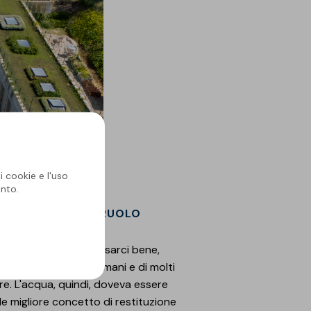
i cookie e l'uso
nto.
Ì COM'È E QUALE RUOLO
agricola
. E poi, a pensarci bene,
la dieta degli esseri umani e di molti
are. L'acqua, quindi, doveva essere
e migliore concetto di restituzione