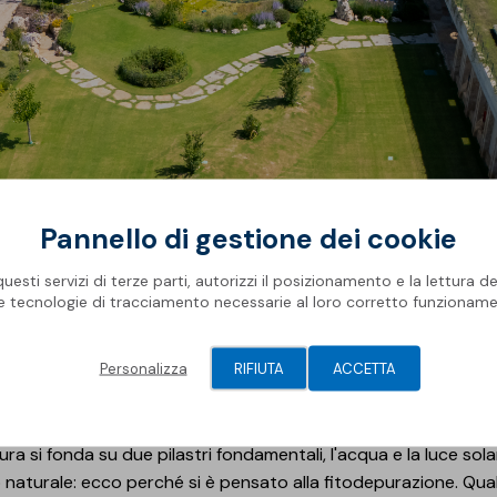
Pannello di gestione dei cookie
esti servizi di terze parti, autorizzi il posizionamento e la lettura de
le tecnologie di tracciamento necessarie al loro corretto funzioname
RIRE UN BIOLAGO ALL'INTERNO DELLA FATTORIA COS
PLESSIVO?
Personalizza
RIFIUTA
ACCETTA
 prima di essere una risorsa determinante per l'attività 
grazie all'agricoltura che si producono gli alimenti alla base del
tura si fonda su due pilastri fondamentali, l'acqua e la luce sol
naturale: ecco perché si è pensato alla fitodepurazione. Qual