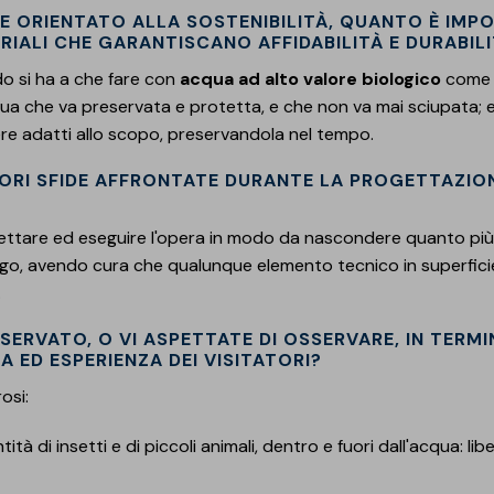
 ORIENTATO ALLA SOSTENIBILITÀ, QUANTO È IMP
RIALI CHE GARANTISCANO AFFIDABILITÀ E DURABIL
o si ha a che fare con
acqua ad alto valore biologico
come è
qua che va preservata e protetta, e che non va mai sciupata; e
ere adatti allo scopo, preservandola nel tempo.
ORI SFIDE AFFRONTATE DURANTE LA PROGETTAZION
ogettare ed eseguire l'opera in modo da nascondere quanto più
ago, avendo cura che qualunque elemento tecnico in superfici
.
SERVATO, O VI ASPETTATE DI OSSERVARE, IN TERMIN
 ED ESPERIENZA DEI VISITATORI?
osi:
 di insetti e di piccoli animali, dentro e fuori dall'acqua: libel