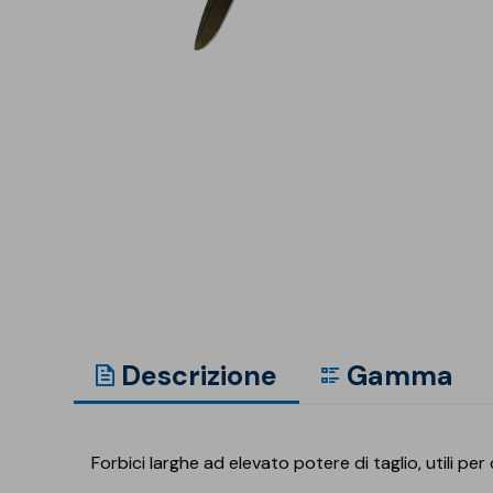
Isolanti per
sottopavimento
Sigillanti e Adesivi
Genio Civile
Sigillanti
Membrane Bituminose
Adesivi e Colle
Membrane Sintetiche
Schiume
Descrizione
Gamma
Forbici larghe ad elevato potere di taglio, utili per