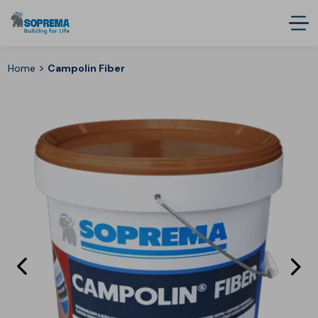
>
Home
Campolin Fiber
Eléments
E
précédent
s