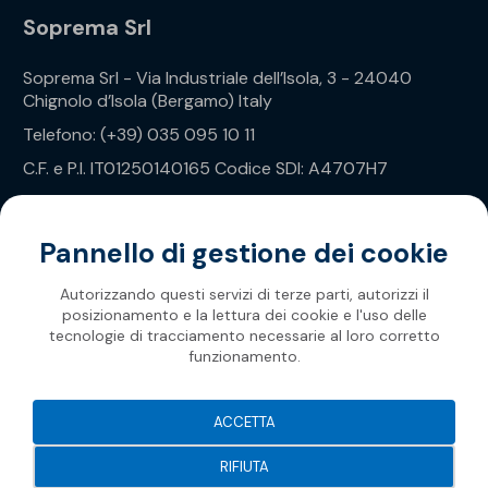
Soprema Srl
Soprema Srl - Via Industriale dell’Isola, 3 - 24040
Chignolo d’Isola (Bergamo) Italy
Telefono: (+39) 035 095 10 11
C.F. e P.I. IT01250140165 Codice SDI: A4707H7
Privacy Policy
Pannello di gestione dei cookie
Autorizzando questi servizi di terze parti, autorizzi il
posizionamento e la lettura dei cookie e l'uso delle
tecnologie di tracciamento necessarie al loro corretto
funzionamento.
Soprema 2026
ACCETTA
RIFIUTA