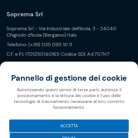
Soprema Srl
Soprema Srl - Via Industriale dell’Isola, 3 - 24040
Chignolo d’Isola (Bergamo) Italy
Telefono: (+39) 035 095 10 11
C.F. e P.I. IT01250140165 Codice SDI: A4707H7
Privacy Policy
Pannello di gestione dei cookie
Autorizzando questi servizi di terze parti, autorizzi il
posizionamento e la lettura dei cookie e l'uso delle
tecnologie di tracciamento necessarie al loro corretto
funzionamento.
Soprema 2026
ACCETTA